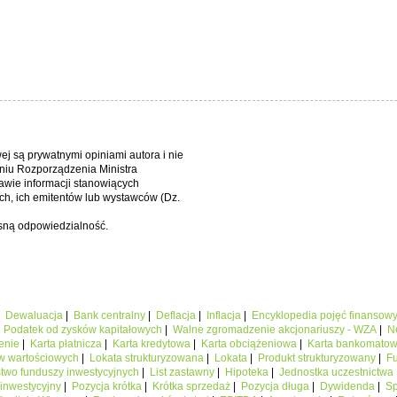
wej są prywatnymi opiniami autora i nie
niu Rozporządzenia Ministra
awie informacji stanowiących
h, ich emitentów lub wystawców (Dz.
asną odpowiedzialność.
|
Dewaluacja
|
Bank centralny
|
Deflacja
|
Inflacja
|
Encyklopedia pojęć finansow
|
Podatek od zysków kapitałowych
|
Walne zgromadzenie akcjonariuszy - WZA
|
N
enie
|
Karta płatnicza
|
Karta kredytowa
|
Karta obciążeniowa
|
Karta bankomato
w wartościowych
|
Lokata strukturyzowana
|
Lokata
|
Produkt strukturyzowany
|
F
two funduszy inwestycyjnych
|
List zastawny
|
Hipoteka
|
Jednostka uczestnictwa
 inwestycyjny
|
Pozycja krótka
|
Krótka sprzedaż
|
Pozycja długa
|
Dywidenda
|
Sp