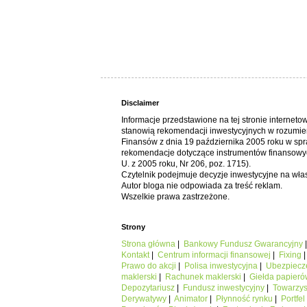
Disclaimer
Informacje przedstawione na tej stronie interneto
stanowią rekomendacji inwestycyjnych w rozumie
Finansów z dnia 19 października 2005 roku w spr
rekomendacje dotyczące instrumentów finansowyc
U. z 2005 roku, Nr 206, poz. 1715).
Czytelnik podejmuje decyzje inwestycyjne na wł
Autor bloga nie odpowiada za treść reklam.
Wszelkie prawa zastrzeżone.
Strony
Strona główna
|
Bankowy Fundusz Gwarancyjny
Kontakt
|
Centrum informacji finansowej
|
Fixing
Prawo do akcji
|
Polisa inwestycyjna
|
Ubezpiecz
maklerski
|
Rachunek maklerski
|
Giełda papieró
Depozytariusz
|
Fundusz inwestycyjny
|
Towarzys
Derywatywy
|
Animator
|
Płynność rynku
|
Portfel