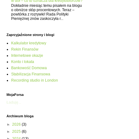
w dół – co to oznacza dla kredytobiorców?
Dokładnie miesiąc temu pisałem na blogu
o obniżce stóp procentowych. Teraz –
powtórka z rozrywki! Rada Polityki
Pieniężnej znów zaskoczyła r...
Zaprzyjaźnione strony i blogi
Kalkulator kredytowy
Rekin Finansów
Internetowe okazje
Konto i lokata
Bankowość Domowa
Stabilizacja Finansowa
Recording studio in London
MojaForsa
Ładuję...
Archiwum bloga
►
2026
(3)
►
2025
(6)
►
2024
(13)