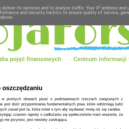
deliver its services and to analyze traffic. Your IP address and
formance and security metrics to ensure quality of service, ge
 abuse.
dia pojęć finansowych
Centrum informacji
o oszczędzaniu
em w prostych słowach pisać o podstawowych rzeczach związanych z
ie jest dość przypominania fundamentalnych praw, które odróżniają ludzi
ych zasad jest ta, która mówi o tym aby wydawać mniej niż się zarabia.
 czytając czasem raporty o zadłużaniu się społeczeństw mam wrażenie, że
 nie przynosi, jest niestety zanikająca.