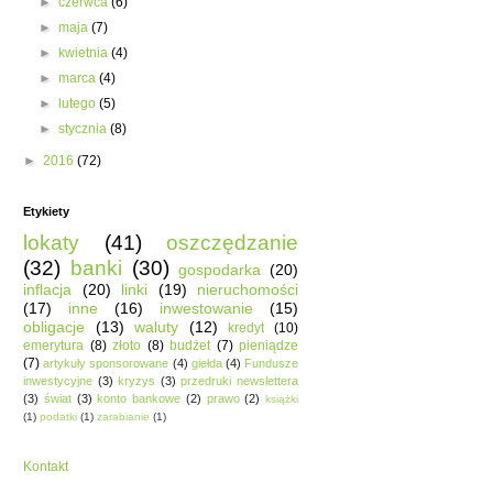
►
czerwca
(6)
►
maja
(7)
►
kwietnia
(4)
►
marca
(4)
►
lutego
(5)
►
stycznia
(8)
►
2016
(72)
Etykiety
lokaty
(41)
oszczędzanie
(32)
banki
(30)
gospodarka
(20)
inflacja
(20)
linki
(19)
nieruchomości
(17)
inne
(16)
inwestowanie
(15)
obligacje
(13)
waluty
(12)
kredyt
(10)
emerytura
(8)
złoto
(8)
budżet
(7)
pieniądze
(7)
artykuły sponsorowane
(4)
giełda
(4)
Fundusze
inwestycyjne
(3)
kryzys
(3)
przedruki newslettera
(3)
świat
(3)
konto bankowe
(2)
prawo
(2)
książki
(1)
podatki
(1)
zarabianie
(1)
Kontakt