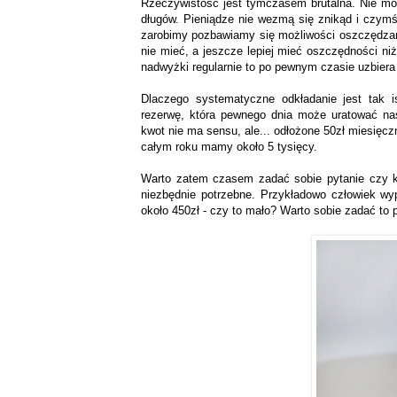
Rzeczywistość jest tymczasem brutalna. Nie moż
długów. Pieniądze nie wezmą się znikąd i czymś
zarobimy pozbawiamy się możliwości oszczędzani
nie mieć, a jeszcze lepiej mieć oszczędności niż
nadwyżki regularnie to po pewnym czasie uzbier
Dlaczego systematyczne odkładanie jest tak i
rezerwę, która pewnego dnia może uratować na
kwot nie ma sensu, ale... odłożone 50zł miesięczn
całym roku mamy około 5 tysięcy.
Warto zatem czasem zadać sobie pytanie czy ku
niezbędnie potrzebne. Przykładowo człowiek wyp
około 450zł - czy to mało? Warto sobie zadać to 