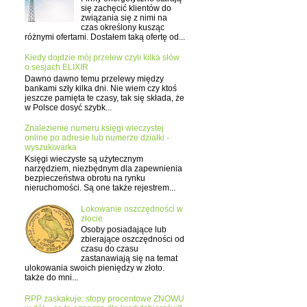
się zachęcić klientów do
związania się z nimi na
czas określony kusząc
różnymi ofertami. Dostałem taką ofertę od...
Kiedy dojdzie mój przelew czyli kilka słów
o sesjach ELIXIR
Dawno dawno temu przelewy między
bankami szły kilka dni. Nie wiem czy ktoś
jeszcze pamięta te czasy, tak się składa, że
w Polsce dosyć szybk...
Znalezienie numeru księgi wieczystej
online po adresie lub numerze działki -
wyszukiwarka
Księgi wieczyste są użytecznym
narzędziem, niezbędnym dla zapewnienia
bezpieczeństwa obrotu na rynku
nieruchomości. Są one także rejestrem...
Lokowanie oszczędności w
złocie
Osoby posiadające lub
zbierające oszczędności od
czasu do czasu
zastanawiają się na temat
ulokowania swoich pieniędzy w złoto.
także do mni...
RPP zaskakuje: stopy procentowe ZNOWU