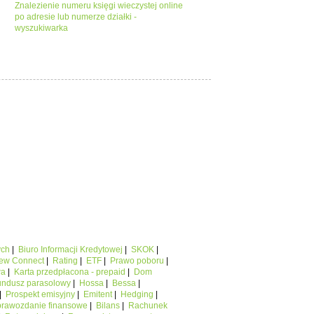
Znalezienie numeru księgi wieczystej online
po adresie lub numerze działki -
wyszukiwarka
ych
|
Biuro Informacji Kredytowej
|
SKOK
|
ew Connect
|
Rating
|
ETF
|
Prawo poboru
|
wa
|
Karta przedpłacona - prepaid
|
Dom
undusz parasolowy
|
Hossa
|
Bessa
|
|
Prospekt emisyjny
|
Emitent
|
Hedging
|
rawozdanie finansowe
|
Bilans
|
Rachunek