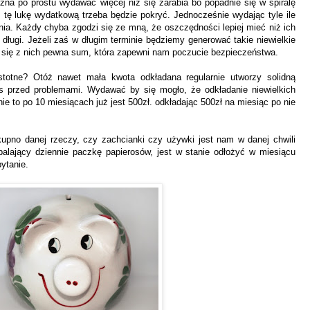
na po prostu wydawać więcej niż się zarabia bo popadnie się w spiralę
 tę lukę wydatkową trzeba będzie pokryć. Jednocześnie wydając tyle ile
a. Każdy chyba zgodzi się ze mną, że oszczędności lepiej mieć niż ich
 długi. Jeżeli zaś w długim terminie będziemy generować takie niewielkie
a się z nich pewna sum, która zapewni nam poczucie bezpieczeństwa.
stotne? Otóż nawet mała kwota odkładana regularnie utworzy solidną
s przed problemami. Wydawać by się mogło, że odkładanie niewielkich
ie to po 10 miesiącach już jest 500zł. odkładając 500zł na miesiąc po nie
pno danej rzeczy, czy zachcianki czy używki jest nam w danej chwili
alający dziennie paczkę papierosów, jest w stanie odłożyć w miesiącu
pytanie.