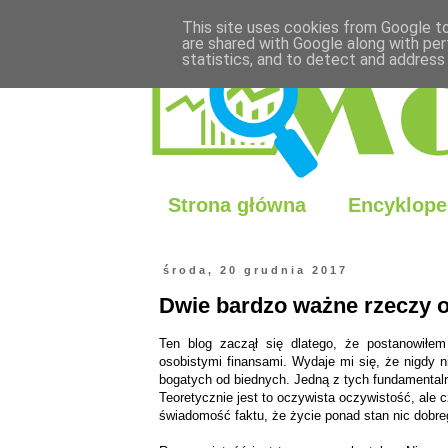
This site uses cookies from Google to 
are shared with Google along with per
statistics, and to detect and address
Strona główna
Encyklope
środa, 20 grudnia 2017
Dwie bardzo ważne rzeczy 
Ten blog zaczął się dlatego, że postanowił
osobistymi finansami. Wydaje mi się, że nigdy n
bogatych od biednych. Jedną z tych fundamentaln
Teoretycznie jest to oczywista oczywistość, ale
świadomość faktu, że życie ponad stan nic dobrego