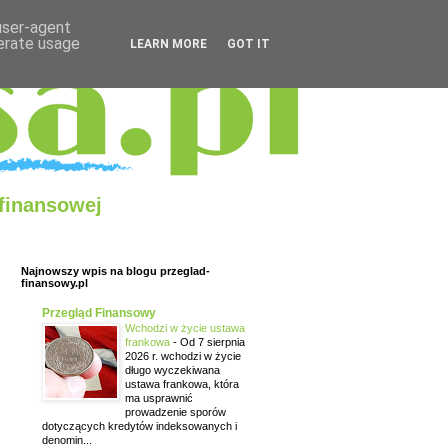
 user-agent
nerate usage
LEARN MORE
GOT IT
 finansowej
Najnowszy wpis na blogu przeglad-
finansowy.pl
Przegląd Finansowy
Wchodzi w życie ustawa
frankowa
-
Od 7 sierpnia
2026 r. wchodzi w życie
długo wyczekiwana
ustawa frankowa, która
ma usprawnić
prowadzenie sporów
dotyczących kredytów indeksowanych i
denomin...