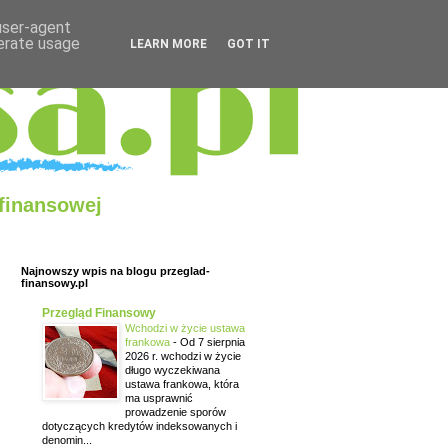
 user-agent
nerate usage
LEARN MORE
GOT IT
 finansowej
Najnowszy wpis na blogu przeglad-
finansowy.pl
Przegląd Finansowy
Wchodzi w życie ustawa
frankowa
-
Od 7 sierpnia
2026 r. wchodzi w życie
długo wyczekiwana
ustawa frankowa, która
ma usprawnić
prowadzenie sporów
dotyczących kredytów indeksowanych i
denomin...