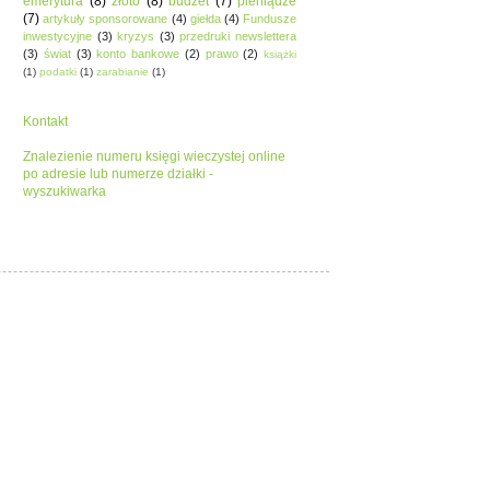
emerytura
(8)
złoto
(8)
budżet
(7)
pieniądze
(7)
artykuły sponsorowane
(4)
giełda
(4)
Fundusze
inwestycyjne
(3)
kryzys
(3)
przedruki newslettera
(3)
świat
(3)
konto bankowe
(2)
prawo
(2)
książki
(1)
podatki
(1)
zarabianie
(1)
Kontakt
Znalezienie numeru księgi wieczystej online
po adresie lub numerze działki -
wyszukiwarka