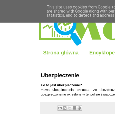
This site uses cookies from Google to 
are shared with Google along with per
statistics, and to detect and address
Strona główna
Encyklope
Ubezpieczenie
Co to jest
ubezpieczenie
?
mowa ubezpieczenia oznacza, że ubezpieczy
ubezpieczonemu określone w tej polisie świadcze