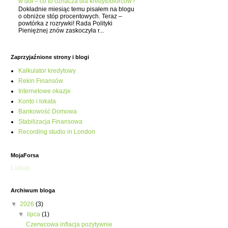
w dół – co to oznacza dla kredytobiorców?
Dokładnie miesiąc temu pisałem na blogu
o obniżce stóp procentowych. Teraz –
powtórka z rozrywki! Rada Polityki
Pieniężnej znów zaskoczyła r...
Zaprzyjaźnione strony i blogi
Kalkulator kredytowy
Rekin Finansów
Internetowe okazje
Konto i lokata
Bankowość Domowa
Stabilizacja Finansowa
Recording studio in London
MojaForsa
Ładuję...
Archiwum bloga
▼
2026
(3)
▼
lipca
(1)
Czerwcowa inflacja pozytywnie