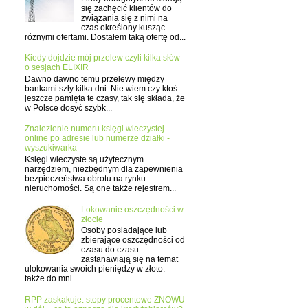
się zachęcić klientów do
związania się z nimi na
czas określony kusząc
różnymi ofertami. Dostałem taką ofertę od...
Kiedy dojdzie mój przelew czyli kilka słów
o sesjach ELIXIR
Dawno dawno temu przelewy między
bankami szły kilka dni. Nie wiem czy ktoś
jeszcze pamięta te czasy, tak się składa, że
w Polsce dosyć szybk...
Znalezienie numeru księgi wieczystej
online po adresie lub numerze działki -
wyszukiwarka
Księgi wieczyste są użytecznym
narzędziem, niezbędnym dla zapewnienia
bezpieczeństwa obrotu na rynku
nieruchomości. Są one także rejestrem...
Lokowanie oszczędności w
złocie
Osoby posiadające lub
zbierające oszczędności od
czasu do czasu
zastanawiają się na temat
ulokowania swoich pieniędzy w złoto.
także do mni...
RPP zaskakuje: stopy procentowe ZNOWU