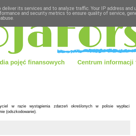
deliver its services and to analyze traffic. Your IP address and
formance and security metrics to ensure quality of service, ge
 abuse.
dia pojęć finansowych
Centrum informacji
ciel w razie wystąpienia zdarzeń określonych w polisie wypłaci
nie (odszkodowanie).