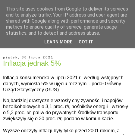
This site uses cookies from Google to deliver its services
and to analyze traffic. Your IP address and user-agent are
shared with Google along with performance and security
metrics to ensure quality of service, generate usage
statistics, and to detect and address abuse.
▼
LEARN MORE
GOT IT
▼
piątek, 30 lipca 2021
Inflacja jednak 5%
Inflacja konsumencka w lipcu 2021 r., według wstępnych
danych, wyniosła 5% w ujęciu rocznym - podał Główny
Urząd Statystyczny (GUS).
Najbardziej drastycznie wzrosły cny żywności i napojów
bezalkoholowych o 3,1 proc. r/r, nośników energii - wzrosły
o 5,3 proc. r/r, paliw do prywatnych środków transportu
zwiększyły się o 30 proc. r/r, podano w komunikacie.
Wyższe odczyty inflacji były tylko przed 2001 rokiem, a