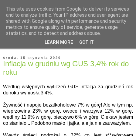
This site uses cookies from Google to deliver its services
and to analyze traffic. Your IP address and user-agent are
shared with Google along with performance and security
metrics to ensure quality of service, generate usage
statistics, and to detect and address abuse.
▼
LEARN MORE
GOT IT
▼
środa, 15 stycznia 2020
Inflacja w grudniu wg GUS 3,4% rok do
roku
Według wstępnych wyliczeń GUS inflacja za grudzień rok
do roku wyniosła 3,4%.
Żywność i napoje bezalkoholowe 7% w górę! Ale w tym np.
wieprzowina 23% w górę, owoce i warzywa 12% w górę,
wędliny 11,9% w górę, pieczywo 6% w górę. Ciekaw jestem
co staniało... Podobno masło i jajka, ale ja nie zauważyłem.
Wywóz śmieci podrożał o 32% co jest s**syństwem