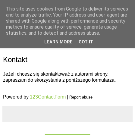
This site uses cookies from Google to deliver its services
and to analyze traffic. Your IP address and user-agent are
shared with Google along with performance and security
metrics to ensure quality of service, generate usage
statistics, and to detect and address abuse.
▼
LEARN MORE
GOT IT
▼
Kontakt
Jeżeli chcesz się skontaktować z autorami strony,
zapraszam do skorzystania z poniższego formularza.
Powered by
123ContactForm
|
Report abuse