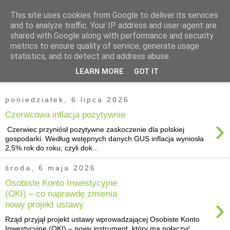
This site uses cookies from Google to deliver its services
and to analyze traffic. Your IP address and user-agent are
shared with Google along with performance and security
metrics to ensure quality of service, generate usage
statistics, and to detect and address abuse.
▼
LEARN MORE
GOT IT
▼
poniedziałek, 6 lipca 2026
Czerwcowa inflacja pozytywnie
›
Czerwiec przyniósł pozytywne zaskoczenie dla polskiej
gospodarki. Według wstępnych danych GUS inflacja wyniosła
2,5% rok do roku, czyli dok...
środa, 6 maja 2026
Osobiste Konto Inwestycyjne
(OKI) – co naprawdę zmienia
›
nowy projekt ustawy
Rząd przyjął projekt ustawy wprowadzającej Osobiste Konto
Inwestycyjne (OKI) – nowy instrument, który ma połączyć