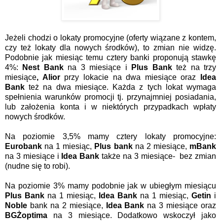
Jeżeli chodzi o lokaty promocyjne (oferty wiązane z kontem,
czy też lokaty dla nowych środków), to zmian nie widzę.
Podobnie jak miesiąc temu cztery banki proponują stawkę
4%:
Nest Bank
na 3 miesiące i
Plus Bank
też na trzy
miesiące
, Alior
przy lokacie na dwa miesiące oraz
Idea
Bank
też na dwa miesiące. Każda z tych lokat wymaga
spełnienia warunków promocji tj. przynajmniej posiadania,
lub założenia konta i w niektórych przypadkach wpłaty
nowych środków.
Na poziomie 3,5% mamy cztery lokaty promocyjne:
Eurobank
na 1 miesiąc,
Plus bank
na 2 miesiące,
mBank
na 3 miesiące i
Idea Bank
także na 3 miesiące- bez zmian
(nudne się to robi).
Na poziomie 3% mamy podobnie jak w ubiegłym miesiącu
Plus Bank
na 1 miesiąc,
Idea Bank
na 1 miesiąc,
Getin
i
Noble
bank na 2 miesiące,
Idea Bank
na 3 miesiące oraz
BGŻoptima
na 3 miesiące. Dodatkowo wskoczył jako