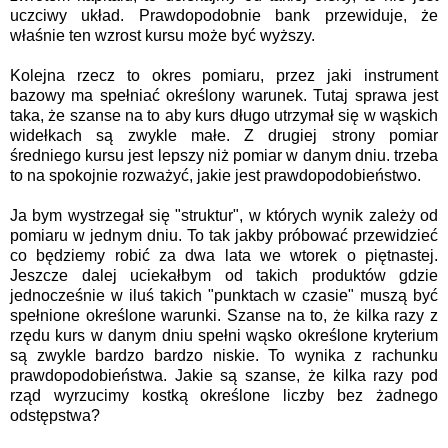
uczciwy układ. Prawdopodobnie bank przewiduje, że
właśnie ten wzrost kursu może być wyższy.
Kolejna rzecz to okres pomiaru, przez jaki instrument
bazowy ma spełniać określony warunek. Tutaj sprawa jest
taka, że szanse na to aby kurs długo utrzymał się w wąskich
widełkach są zwykle małe. Z drugiej strony pomiar
średniego kursu jest lepszy niż pomiar w danym dniu. trzeba
to na spokojnie rozważyć, jakie jest prawdopodobieństwo.
Ja bym wystrzegał się "struktur", w których wynik zależy od
pomiaru w jednym dniu. To tak jakby próbować przewidzieć
co będziemy robić za dwa lata we wtorek o piętnastej.
Jeszcze dalej uciekałbym od takich produktów gdzie
jednocześnie w iluś takich "punktach w czasie" muszą być
spełnione określone warunki. Szanse na to, że kilka razy z
rzędu kurs w danym dniu spełni wąsko określone kryterium
są zwykle bardzo bardzo niskie. To wynika z rachunku
prawdopodobieństwa. Jakie są szanse, że kilka razy pod
rząd wyrzucimy kostką określone liczby bez żadnego
odstępstwa?