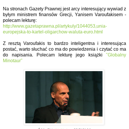
Na stronach Gazety Prawnej jest arcy interesujący wywiad z
byłym ministrem finansów Grecji, Yanisem Varoufakisem -
polecam lekturę:
http://www.gazetaprawna.pl/artykuly/1044053,unia-
europejska-to-kartel-oligarchow-waluta-euro.html
Z resztą Varoufakis to bardzo inteligentna i interesująca
postać, warto słuchać co ma do powiedzenia i czytać co ma
do napisania. Polecam lekturę jego książki
"Globalny
Minotaur"