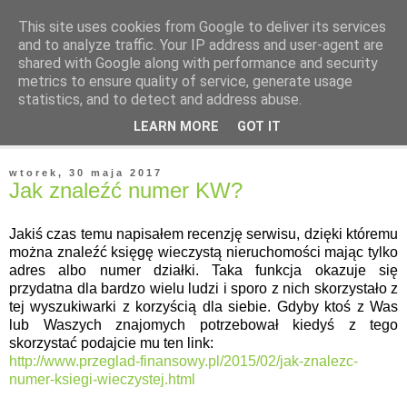
This site uses cookies from Google to deliver its services
and to analyze traffic. Your IP address and user-agent are
shared with Google along with performance and security
metrics to ensure quality of service, generate usage
statistics, and to detect and address abuse.
▼
LEARN MORE
GOT IT
▼
wtorek, 30 maja 2017
Jak znaleźć numer KW?
Jakiś czas temu napisałem recenzję serwisu, dzięki któremu
można znaleźć księgę wieczystą nieruchomości mając tylko
adres albo numer działki. Taka funkcja okazuje się
przydatna dla bardzo wielu ludzi i sporo z nich skorzystało z
tej wyszukiwarki z korzyścią dla siebie. Gdyby ktoś z Was
lub Waszych znajomych potrzebował kiedyś z tego
skorzystać podajcie mu ten link:
http://www.przeglad-finansowy.pl/2015/02/jak-znalezc-
numer-ksiegi-wieczystej.html