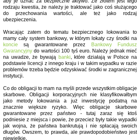
aby je uznać za bezpieczne aktywo. Ze złotem jest tego
rodzaju kwestia, że należy je traktować jako coś służącego
do przechowania wartości, ale też jako rodzaj
ubezpieczenia.
Wracając zatem do tematu bezpiecznego lokowania to
mamy cały system bankowy, w którym lokaty czy środki na
koncie
są gwarantowane przez
Bankowy Fundusz
Gwarancyjny
do wartości 100 tyś euro. Należy jednak mieć
na uwadze, że bywają
banki
, które działają w Polsce na
podstawie licencji z innego kraju i w takim wypadku w razie
problemów trzeba będzie odzyskiwać środki w zagranicznej
instytucji.
Co do obligacji to mam na myśli przede wszystkim obligacje
skarbowe. Obligacji korporacyjnych nie klasyfikowałbym
jako metody lokowania a już inwestycję podatną na
znacznie większe ryzyko. Więc obligacje skarbowe
gwarantowane przez państwo - tutaj zaraz się ktoś
podniesie z miejsca i powie, że przecież były takie wypadki
jak wojna, że państwa bankrutują i nie spłacają swoich
długów. Owszem, to prawda, ale prawdopodobieństwo jest
niewielkie.