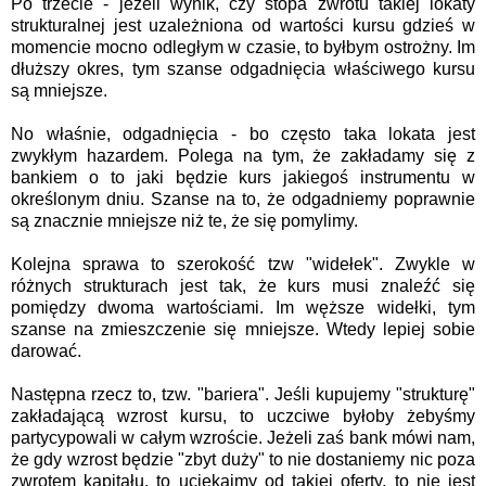
Po trzecie - jeżeli wynik, czy stopa zwrotu takiej lokaty
strukturalnej jest uzależniona od wartości kursu gdzieś w
momencie mocno odległym w czasie, to byłbym ostrożny. Im
dłuższy okres, tym szanse odgadnięcia właściwego kursu
są mniejsze.
No właśnie, odgadnięcia - bo często taka lokata jest
zwykłym hazardem. Polega na tym, że zakładamy się z
bankiem o to jaki będzie kurs jakiegoś instrumentu w
określonym dniu. Szanse na to, że odgadniemy poprawnie
są znacznie mniejsze niż te, że się pomylimy.
Kolejna sprawa to szerokość tzw "widełek". Zwykle w
różnych strukturach jest tak, że kurs musi znaleźć się
pomiędzy dwoma wartościami. Im węższe widełki, tym
szanse na zmieszczenie się mniejsze. Wtedy lepiej sobie
darować.
Następna rzecz to, tzw. "bariera". Jeśli kupujemy "strukturę"
zakładającą wzrost kursu, to uczciwe byłoby żebyśmy
partycypowali w całym wzroście. Jeżeli zaś bank mówi nam,
że gdy wzrost będzie "zbyt duży" to nie dostaniemy nic poza
zwrotem kapitału, to uciekajmy od takiej oferty, to nie jest