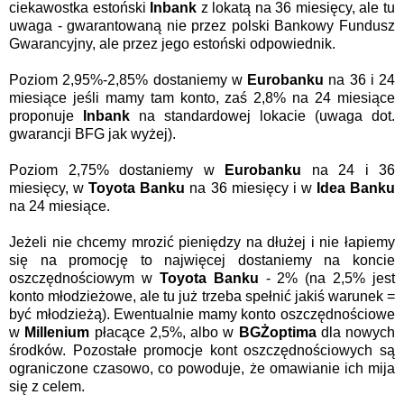
ciekawostka estoński
Inbank
z lokatą na 36 miesięcy, ale tu
uwaga - gwarantowaną nie przez polski Bankowy Fundusz
Gwarancyjny, ale przez jego estoński odpowiednik.
Poziom 2,95%-2,85% dostaniemy w
Eurobanku
na 36 i 24
miesiące jeśli mamy tam konto, zaś 2,8% na 24 miesiące
proponuje
Inbank
na standardowej lokacie (uwaga dot.
gwarancji BFG jak wyżej).
Poziom 2,75% dostaniemy w
Eurobanku
na 24 i 36
miesięcy, w
Toyota Banku
na 36 miesięcy i w
Idea Banku
na 24 miesiące.
Jeżeli nie chcemy mrozić pieniędzy na dłużej i nie łapiemy
się na promocję to najwięcej dostaniemy na koncie
oszczędnościowym w
Toyota Banku
- 2% (na 2,5% jest
konto młodzieżowe, ale tu już trzeba spełnić jakiś warunek =
być młodzieżą). Ewentualnie mamy konto oszczędnościowe
w
Millenium
płacące 2,5%, albo w
BGŻoptima
dla nowych
środków. Pozostałe promocje kont oszczędnościowych są
ograniczone czasowo, co powoduje, że omawianie ich mija
się z celem.