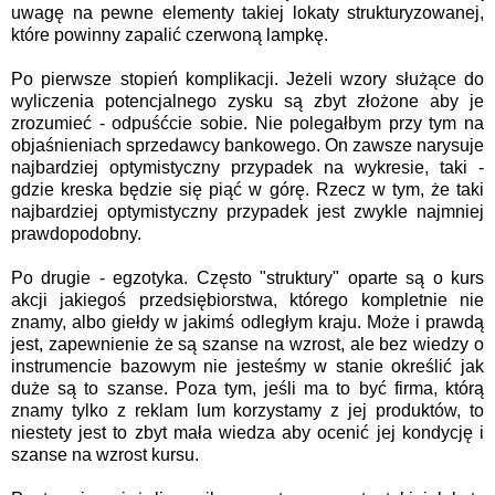
uwagę na pewne elementy takiej lokaty strukturyzowanej,
które powinny zapalić czerwoną lampkę.
Po pierwsze stopień komplikacji. Jeżeli wzory służące do
wyliczenia potencjalnego zysku są zbyt złożone aby je
zrozumieć - odpuśćcie sobie. Nie polegałbym przy tym na
objaśnieniach sprzedawcy bankowego. On zawsze narysuje
najbardziej optymistyczny przypadek na wykresie, taki -
gdzie kreska będzie się piąć w górę. Rzecz w tym, że taki
najbardziej optymistyczny przypadek jest zwykle najmniej
prawdopodobny.
Po drugie - egzotyka. Często "struktury" oparte są o kurs
akcji jakiegoś przedsiębiorstwa, którego kompletnie nie
znamy, albo giełdy w jakimś odległym kraju. Może i prawdą
jest, zapewnienie że są szanse na wzrost, ale bez wiedzy o
instrumencie bazowym nie jesteśmy w stanie określić jak
duże są to szanse. Poza tym, jeśli ma to być firma, którą
znamy tylko z reklam lum korzystamy z jej produktów, to
niestety jest to zbyt mała wiedza aby ocenić jej kondycję i
szanse na wzrost kursu.