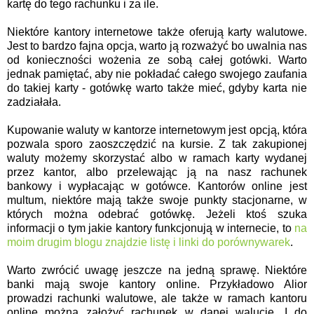
kartę do tego rachunku i za ile.
Niektóre kantory internetowe także oferują karty walutowe.
Jest to bardzo fajna opcja, warto ją rozważyć bo uwalnia nas
od konieczności wożenia ze sobą całej gotówki. Warto
jednak pamiętać, aby nie pokładać całego swojego zaufania
do takiej karty - gotówkę warto także mieć, gdyby karta nie
zadziałała.
Kupowanie waluty w kantorze internetowym jest opcją, która
pozwala sporo zaoszczędzić na kursie. Z tak zakupionej
waluty możemy skorzystać albo w ramach karty wydanej
przez kantor, albo przelewając ją na nasz rachunek
bankowy i wypłacając w gotówce. Kantorów online jest
multum, niektóre mają także swoje punkty stacjonarne, w
których można odebrać gotówkę. Jeżeli ktoś szuka
informacji o tym jakie kantory funkcjonują w internecie, to
na
moim drugim blogu znajdzie listę i linki do porównywarek
.
Warto zwrócić uwagę jeszcze na jedną sprawę. Niektóre
banki mają swoje kantory online. Przykładowo Alior
prowadzi rachunki walutowe, ale także w ramach kantoru
online można założyć rachunek w danej walucie. I do