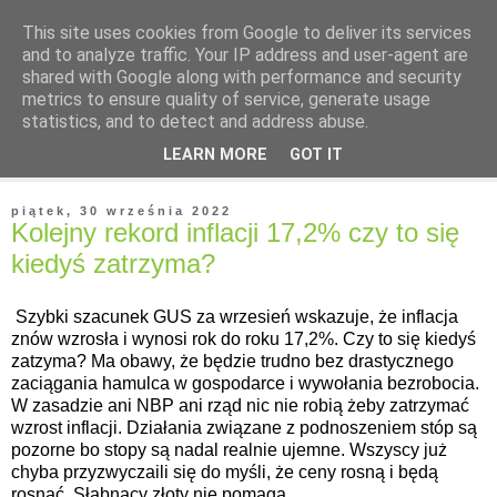
This site uses cookies from Google to deliver its services
and to analyze traffic. Your IP address and user-agent are
shared with Google along with performance and security
metrics to ensure quality of service, generate usage
statistics, and to detect and address abuse.
▼
LEARN MORE
GOT IT
▼
piątek, 30 września 2022
Kolejny rekord inflacji 17,2% czy to się
kiedyś zatrzyma?
Szybki szacunek GUS za wrzesień wskazuje, że inflacja
znów wzrosła i wynosi rok do roku 17,2%. Czy to się kiedyś
zatzyma? Ma obawy, że będzie trudno bez drastycznego
zaciągania hamulca w gospodarce i wywołania bezrobocia.
W zasadzie ani NBP ani rząd nic nie robią żeby zatrzymać
wzrost inflacji. Działania związane z podnoszeniem stóp są
pozorne bo stopy są nadal realnie ujemne. Wszyscy już
chyba przyzwyczaili się do myśli, że ceny rosną i będą
rosnąć. Słabnący złoty nie pomaga.