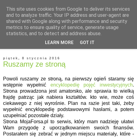
This site uses cookies from Google to deliver its services
and to analyze traffic. Your IP address and user-agent are
shared with Google along with performance and security
metrics to ensure quality of service, generate usage
statistics, and to detect and address abuse.
▼
LEARN MORE
GOT IT
▼
piątek, 8 stycznia 2016
Ruszamy ze stroną
Powoli ruszamy ze stroną, na pierwszy ogień staramy się
wstępnie wypełnić
encyklopedię pojęć inwestycyjnych
.
Strona prowadzona jest amatorsko, ale sprawia to wielką
frajdę patrząc jak nabiera kształtów. kto wie, może coś
ciekawego z niej wyrośnie. Plan na razie jest taki, żeby
wypełnić encyklopedię podstawowymi hasłami, a potem
uzupełniać pozostałe działy.
Strona MojaForsa.pl to serwis, który mam nadzieję ułatwi
Wam przygodę z uporządkowaniem swoich finansów.
Postarałem się zebrać w jednym miejscu materiały, które -