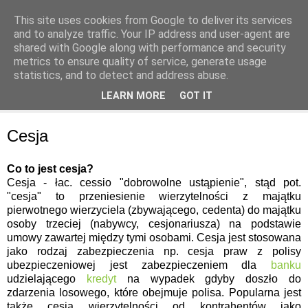
This site uses cookies from Google to deliver its services
and to analyze traffic. Your IP address and user-agent are
shared with Google along with performance and security
metrics to ensure quality of service, generate usage
statistics, and to detect and address abuse.
▼
LEARN MORE
GOT IT
▼
Cesja
Co to jest
cesja
?
Cesja - łac. cessio "dobrowolne ustąpienie", stąd pot.
"cesja" to przeniesienie wierzytelności z majątku
pierwotnego wierzyciela (zbywającego, cedenta) do majątku
osoby trzeciej (nabywcy, cesjonariusza) na podstawie
umowy zawartej między tymi osobami. Cesja jest stosowana
jako rodzaj zabezpieczenia np. cesja praw z polisy
ubezpieczeniowej jest zabezpieczeniem dla
banku
udzielającego
kredyt
na wypadek gdyby doszło do
zdarzenia losowego, które obejmuje polisa. Popularna jest
także cesja wierzytelności od kontrahentów jako