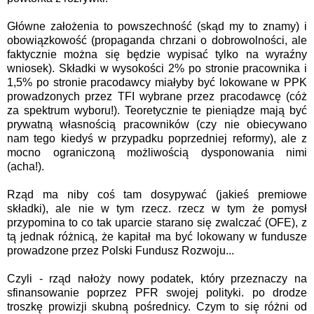
Główne założenia to powszechność (skąd my to znamy) i
obowiązkowość (propaganda chrzani o dobrowolności, ale
faktycznie można się będzie wypisać tylko na wyraźny
wniosek). Składki w wysokości 2% po stronie pracownika i
1,5% po stronie pracodawcy miałyby być lokowane w PPK
prowadzonych przez TFI wybrane przez pracodawcę (cóż
za spektrum wyboru!). Teoretycznie te pieniądze mają być
prywatną własnością pracowników (czy nie obiecywano
nam tego kiedyś w przypadku poprzedniej reformy), ale z
mocno ograniczoną możliwością dysponowania nimi
(acha!).
Rząd ma niby coś tam dosypywać (jakieś premiowe
składki), ale nie w tym rzecz. rzecz w tym że pomysł
przypomina to co tak uparcie starano się zwalczać (OFE), z
tą jednak różnicą, że kapitał ma być lokowany w fundusze
prowadzone przez Polski Fundusz Rozwoju...
Czyli - rząd nałoży nowy podatek, który przeznaczy na
sfinansowanie poprzez PFR swojej polityki. po drodze
troszkę prowizji skubną pośrednicy. Czym to się różni od