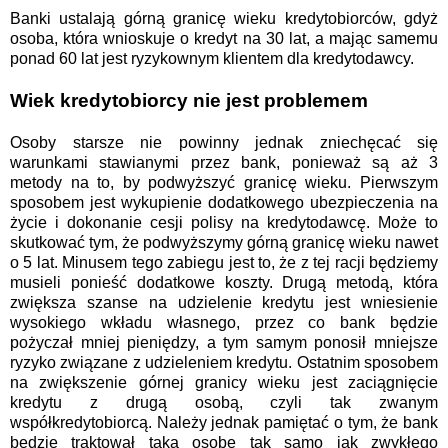
Banki ustalają górną granicę wieku kredytobiorców, gdyż
osoba, która wnioskuje o kredyt na 30 lat, a mając samemu
ponad 60 lat jest ryzykownym klientem dla kredytodawcy.
Wiek kredytobiorcy nie jest problemem
Osoby starsze nie powinny jednak zniechęcać się
warunkami stawianymi przez bank, ponieważ są aż 3
metody na to, by podwyższyć granicę wieku. Pierwszym
sposobem jest wykupienie dodatkowego ubezpieczenia na
życie i dokonanie cesji polisy na kredytodawcę. Może to
skutkować tym, że podwyższymy górną granicę wieku nawet
o 5 lat. Minusem tego zabiegu jest to, że z tej racji będziemy
musieli ponieść dodatkowe koszty. Drugą metodą, która
zwiększa szanse na udzielenie kredytu jest wniesienie
wysokiego wkładu własnego, przez co bank będzie
pożyczał mniej pieniędzy, a tym samym ponosił mniejsze
ryzyko związane z udzieleniem kredytu. Ostatnim sposobem
na zwiększenie górnej granicy wieku jest zaciągnięcie
kredytu z drugą osobą, czyli tak zwanym
współkredytobiorcą. Należy jednak pamiętać o tym, że bank
będzie traktował taką osobę tak samo jak zwykłego