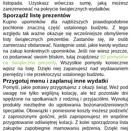
listopada. Uzyskasz wówczas sumę, jaką możesz
zarezerwować na pokrycie świątecznych wydatków.
Sporządź listę prezentów
Kupno upominków dla najbliższych prawdopodobnie
pochłonie znaczną część ustalonego budżetu. Z tego
względu tak ważne okazuje się wcześniejsze obmyślenie
listy świątecznych prezentów. Zastanów się, ile osób
zamierzasz obdarować. Następnie ustal, jakie kwoty wydasz
na zakup konkretnych upominków. Jeśli nie wiesz jeszcze,
co podarować swoim bliskim, tutaj znajdziesz
60 pomysłów
na świąteczne prezenty
. Wszystkie pomysły koniecznie
wpisz na listę. Dzięki niej zapanujesz nad wydawaniem
pieniędzy i nie przekroczysz ustalonego budżetu.
Przygotuj menu i zaplanuj inne wydatki
Pomyśl, jakie potrawy przygotujesz z okazji świąt. Weź pod
uwagę nie tylko wigilijną kolację, ale też pozostałe dni
spędzone na spotkaniach z rodziną i przyjaciółmi. Wynotuj
produkty niezbędne do ugotowania bożonarodzeniowych
specjałów. Obowiązki i poniesione koszty możesz podzielić
z zaproszonymi gośćmi, jeśli zaproponujesz im wspólne
przygotowanie odświętnej kolacji. Z kolei sporządzona lista
zakupów zapobiegnie marnowaniu jedzenia. Dzięki niej