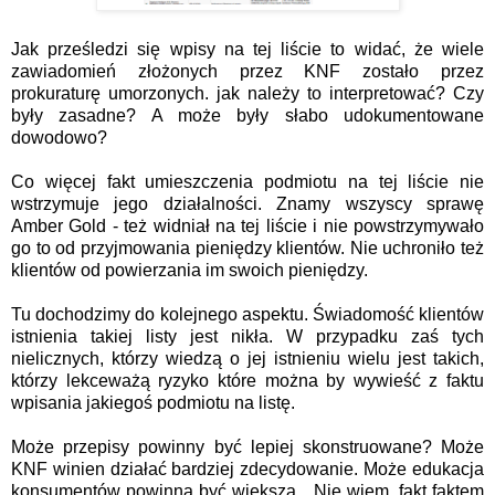
Jak prześledzi się wpisy na tej liście to widać, że wiele
zawiadomień złożonych przez KNF zostało przez
prokuraturę umorzonych. jak należy to interpretować? Czy
były zasadne? A może były słabo udokumentowane
dowodowo?
Co więcej fakt umieszczenia podmiotu na tej liście nie
wstrzymuje jego działalności. Znamy wszyscy sprawę
Amber Gold - też widniał na tej liście i nie powstrzymywało
go to od przyjmowania pieniędzy klientów. Nie uchroniło też
klientów od powierzania im swoich pieniędzy.
Tu dochodzimy do kolejnego aspektu. Świadomość klientów
istnienia takiej listy jest nikła. W przypadku zaś tych
nielicznych, którzy wiedzą o jej istnieniu wielu jest takich,
którzy lekceważą ryzyko które można by wywieść z faktu
wpisania jakiegoś podmiotu na listę.
Może przepisy powinny być lepiej skonstruowane? Może
KNF winien działać bardziej zdecydowanie. Może edukacja
konsumentów powinna być większa... Nie wiem, fakt faktem