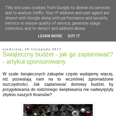
This site uses cookies from Google to deliver its services
and to analyze traffic. Your IP address and user-agent are
shared with Google along with performance and security
metrics to ensure quality of service, generate usage
statistics, and to detect and address abuse.
▼
LEARN MORE
GOT IT
▼
niedziela, 26 listopada 2017
Świąteczny budżet - jak go zaplanować?
- artykuł sponsorowany
W szale świątecznych zakupów często wydajemy więcej,
niż pozwalają nam na to wcześniej zgromadzone
oszczędności. Jak zaplanować domowy budżet, by
przygotowania do rodzinnego świętowania nie nadwyrężyły
zbytnio naszych finansów?