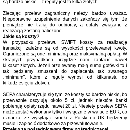
są bardzo niskie – z reguły jest to kilka złotych.
Zlecając przelew zagraniczny należy bardzo uważać.
Niepoprawne uzupełnienie danych zakończy się tym, że
pieniądze nie trafią do odbiorcy, a opłaty związane z
realizacją zostaną naliczone.
Jakie są koszty?
W przypadku przelewu SWIFT koszty za realizację
transakcji zależne są od wysokości przelewanej kwoty.
Ograniczone są one minimalną oraz maksymalną opłatą. W
skrajnych przypadkach przyjdzie nam zapłacić nawet
kilkaset złotych. Jeżeli przelewamy małą sumę gotówki to i
tak będziemy zmuszeni do zapłacenia tak zwanego
„minimum”, które z reguły wynosi od kilkunastu do
kilkudziesięciu złotych.
SEPA charakteryzuje się tym, że koszty są bardzo niskie, bo
przeważnie oscylują około 5 zł, jednak niektóre banki
pobierają opłaty rzędu nawet 20 zł. Niestety przelew SEPA
może zostać wykonany tylko i wyłącznie w walucie EUR, co
oznacza, że wysyłając środki z Polski do UK będziemy
musieli zapłacić dodatkowo za przewalutowanie.
Przelew za pośrednictwem firmy pośredniczącej