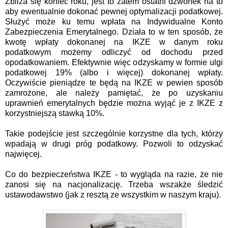
Zbliża się koniec roku, jest to zatem ostatni dzwonek na to
aby ewentualnie dokonać pewnej optymalizacji podatkowej.
Służyć może ku temu wpłata na Indywidualne Konto
Zabezpieczenia Emerytalnego. Działa to w ten sposób, że
kwotę wpłaty dokonanej na IKZE w danym roku
podatkowym możemy odliczyć od dochodu przed
opodatkowaniem. Efektywnie więc odzyskamy w formie ulgi
podatkowej 19% (albo i więcej) dokonanej wpłaty.
Oczywiście pieniądze te będą na IKZE w pewien sposób
zamrożone, ale należy pamiętać, że po uzyskaniu
uprawnień emerytalnych będzie można wyjąć je z IKZE z
korzystniejszą stawką 10%.
Takie podejście jest szczególnie korzystne dla tych, którzy
wpadają w drugi próg podatkowy. Pozwoli to odzyskać
najwięcej.
Co do bezpieczeństwa IKZE - to wygląda na razie, że nie
zanosi się na nacjonalizację. Trzeba wszakże śledzić
ustawodawstwo (jak z resztą ze wszystkim w naszym kraju).