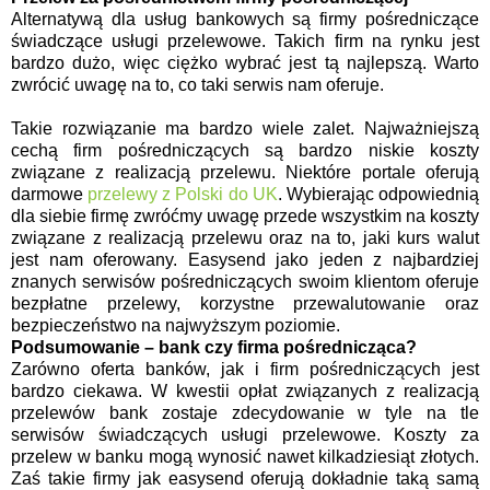
Alternatywą dla usług bankowych są firmy pośredniczące
świadczące usługi przelewowe. Takich firm na rynku jest
bardzo dużo, więc ciężko wybrać jest tą najlepszą. Warto
zwrócić uwagę na to, co taki serwis nam oferuje.
Takie rozwiązanie ma bardzo wiele zalet. Najważniejszą
cechą firm pośredniczących są bardzo niskie koszty
związane z realizacją przelewu. Niektóre portale oferują
darmowe
przelewy z Polski do UK
. Wybierając odpowiednią
dla siebie firmę zwróćmy uwagę przede wszystkim na koszty
związane z realizacją przelewu oraz na to, jaki kurs walut
jest nam oferowany. Easysend jako jeden z najbardziej
znanych serwisów pośredniczących swoim klientom oferuje
bezpłatne przelewy, korzystne przewalutowanie oraz
bezpieczeństwo na najwyższym poziomie.
Podsumowanie – bank czy firma pośrednicząca?
Zarówno oferta banków, jak i firm pośredniczących jest
bardzo ciekawa. W kwestii opłat związanych z realizacją
przelewów bank zostaje zdecydowanie w tyle na tle
serwisów świadczących usługi przelewowe. Koszty za
przelew w banku mogą wynosić nawet kilkadziesiąt złotych.
Zaś takie firmy jak easysend oferują dokładnie taką samą