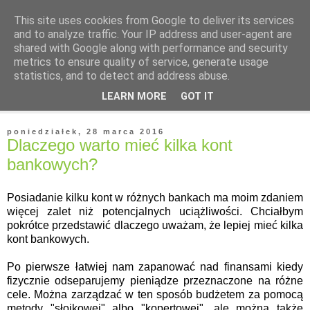
This site uses cookies from Google to deliver its services
and to analyze traffic. Your IP address and user-agent are
shared with Google along with performance and security
metrics to ensure quality of service, generate usage
statistics, and to detect and address abuse.
▼
LEARN MORE
GOT IT
▼
poniedziałek, 28 marca 2016
Dlaczego warto mieć kilka kont
bankowych?
Posiadanie kilku kont w różnych bankach ma moim zdaniem
więcej zalet niż potencjalnych uciążliwości. Chciałbym
pokrótce przedstawić dlaczego uważam, że lepiej mieć kilka
kont bankowych.
Po pierwsze łatwiej nam zapanować nad finansami kiedy
fizycznie odseparujemy pieniądze przeznaczone na różne
cele. Można zarządzać w ten sposób budżetem za pomocą
metody "słoikowej" albo "kopertowej", ale można także