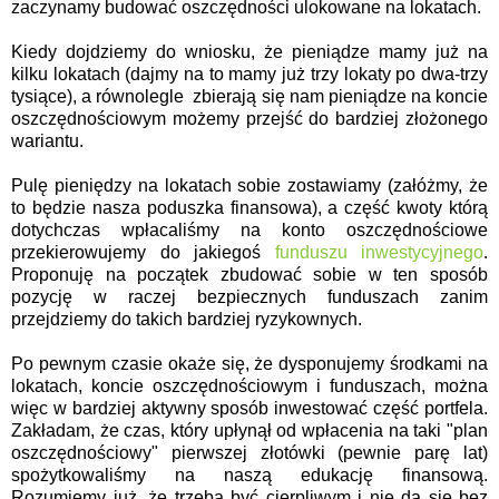
zaczynamy budować oszczędności ulokowane na lokatach.
Kiedy dojdziemy do wniosku, że pieniądze mamy już na
kilku lokatach (dajmy na to mamy już trzy lokaty po dwa-trzy
tysiące), a równolegle zbierają się nam pieniądze na koncie
oszczędnościowym możemy przejść do bardziej złożonego
wariantu.
Pulę pieniędzy na lokatach sobie zostawiamy (załóżmy, że
to będzie nasza poduszka finansowa), a część kwoty którą
dotychczas wpłacaliśmy na konto oszczędnościowe
przekierowujemy do jakiegoś
funduszu inwestycyjnego
.
Proponuję na początek zbudować sobie w ten sposób
pozycję w raczej bezpiecznych funduszach zanim
przejdziemy do takich bardziej ryzykownych.
Po pewnym czasie okaże się, że dysponujemy środkami na
lokatach, koncie oszczędnościowym i funduszach, można
więc w bardziej aktywny sposób inwestować część portfela.
Zakładam, że czas, który upłynął od wpłacenia na taki "plan
oszczędnościowy" pierwszej złotówki (pewnie parę lat)
spożytkowaliśmy na naszą edukację finansową.
Rozumiemy już, że trzeba być cierpliwym i nie da się bez