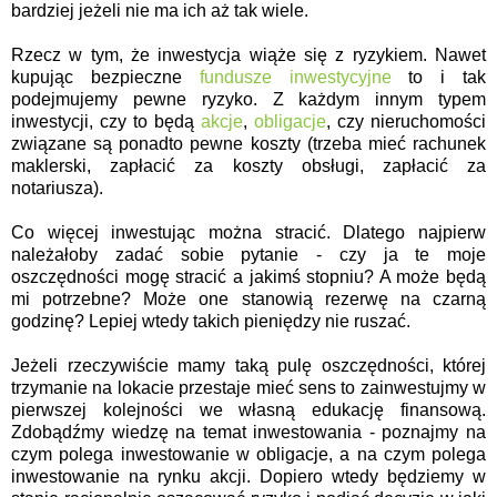
bardziej jeżeli nie ma ich aż tak wiele.
Rzecz w tym, że inwestycja wiąże się z ryzykiem. Nawet
kupując bezpieczne
fundusze inwestycyjne
to i tak
podejmujemy pewne ryzyko. Z każdym innym typem
inwestycji, czy to będą
akcje
,
obligacje
, czy nieruchomości
związane są ponadto pewne koszty (trzeba mieć rachunek
maklerski, zapłacić za koszty obsługi, zapłacić za
notariusza).
Co więcej inwestując można stracić. Dlatego najpierw
należałoby zadać sobie pytanie - czy ja te moje
oszczędności mogę stracić a jakimś stopniu? A może będą
mi potrzebne? Może one stanowią rezerwę na czarną
godzinę? Lepiej wtedy takich pieniędzy nie ruszać.
Jeżeli rzeczywiście mamy taką pulę oszczędności, której
trzymanie na lokacie przestaje mieć sens to zainwestujmy w
pierwszej kolejności we własną edukację finansową.
Zdobądźmy wiedzę na temat inwestowania - poznajmy na
czym polega inwestowanie w obligacje, a na czym polega
inwestowanie na rynku akcji. Dopiero wtedy będziemy w