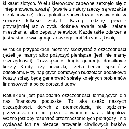
kilkaset złotych. Wielu kierowców zapewne zetknęło się z
"nieplanowaną awarią" (awarie z natury rzeczy są wszakże
nieplanowane), która potrafiła spowodować zostawienie w
serwisie kilkuset złotych. Każdą rodzinę pewnie
przynajmniej raz w życiu dotknęła awaria pralki, zalane
mieszkanie, albo zepsuty telewizor. Każde takie zdarzenie
jest w stanie wyciągnąć z naszego portfela sporą kwotę.
W takich przypadkach możemy skorzystać z oszczędności
(jeżeli je mamy) albo pożyczyć pieniądze (jeśli nie mamy
oszczędności). Rozwiązanie drugie generuje dodatkowe
koszty. Kredyt czy pożyczkę trzeba będzie spłacić z
odsetkami. Przy napiętych domowych budżetach dodatkowe
koszty spłaty będą generować spiralę kolejnych problemów
finansowych albo co gorsza długów.
Ratunkiem jest posiadanie oszczędności formujących dla
nas finansową poduszkę. To taka część naszych
oszczędności, których z premedytacją nie będziemy
przeznaczali na nic poza ratowaniem nas z kłopotów.
Ważne jest aby rozumieć przeznaczenie tych pieniędzy i nie
wydawać ich na bieżące ratowanie chwilowych braków