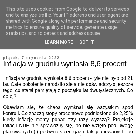
This site uses cookies from Google to deliver its services
and to analyze traffic. Your IP address and user-agent are
shared with Google along with performance and security
metrics to ensure quality of service, generate usage
statistics, and to detect and address abuse.
▼
LEARN MORE
GOT IT
▼
piątek, 7 stycznia 2022
Inflacja w grudniu wyniosła 8,6 procent
Inflacja w grudniu wyniosła 8,6 procent - tyle nie było od 21
lat. Całe pokolenie narodziło się a nie doświadczyło jeszcze
tego, co starsi pamiętają z początku lat dwutysięcznych. Co
dalej?
Obawiam się, że chaos wymknął się wszystkim spod
kontroli. Co znaczą stopy procentowe podniesione do 2,25%
kiedy inflację mamy ponad trzy razy wyższą? Projekcje
inflacji NBP nie sprawdziły się, bo nie wzięto pod uwagę
planowanych (!) podwyżek cen gazu. tak planowanych, bo