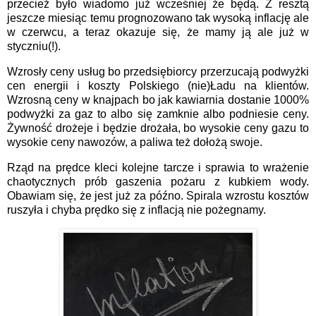
przecież było wiadomo już wcześniej że będą. Z resztą
jeszcze miesiąc temu prognozowano tak wysoką inflację ale
w czerwcu, a teraz okazuje się, że mamy ją ale już w
styczniu(!).
Wzrosły ceny usług bo przedsiębiorcy przerzucają podwyżki
cen energii i koszty Polskiego (nie)Ładu na klientów.
Wzrosną ceny w knajpach bo jak kawiarnia dostanie 1000%
podwyżki za gaz to albo się zamknie albo podniesie ceny.
Żywność drożeje i będzie drożała, bo wysokie ceny gazu to
wysokie ceny nawozów, a paliwa też dołożą swoje.
Rząd na prędce kleci kolejne tarcze i sprawia to wrażenie
chaotycznych prób gaszenia pożaru z kubkiem wody.
Obawiam się, że jest już za późno. Spirala wzrostu kosztów
ruszyła i chyba prędko się z inflacją nie pożegnamy.