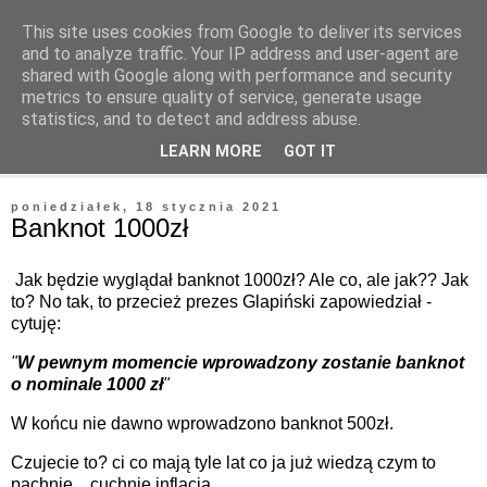
This site uses cookies from Google to deliver its services
and to analyze traffic. Your IP address and user-agent are
shared with Google along with performance and security
metrics to ensure quality of service, generate usage
statistics, and to detect and address abuse.
▼
LEARN MORE
GOT IT
▼
poniedziałek, 18 stycznia 2021
Banknot 1000zł
Jak będzie wyglądał banknot 1000zł? Ale co, ale jak?? Jak
to? No tak, to przecież prezes Glapiński zapowiedział -
cytuję:
"
W pewnym momencie wprowadzony zostanie banknot
o nominale 1000 zł
"
W końcu nie dawno wprowadzono banknot 500zł.
Czujecie to? ci co mają tyle lat co ja już wiedzą czym to
pachnie... cuchnie inflacją.